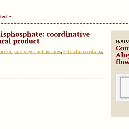
dded
isphosphate: coordinative
ural product
FEATU
Com
racción
,
Complejos polinuclares
,
Estructura cristaina
,
Alo
flow