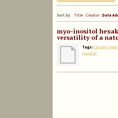
Sort by:
Title
Creator
Date A
myo-inositol hexak
versatility of a nat
Tags:
Catines-inte
Inositol