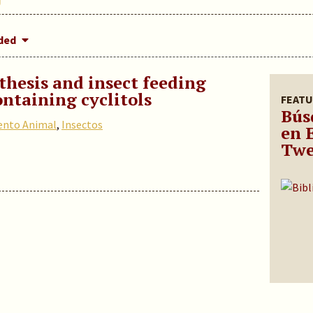
dded
thesis and insect feeding
ontaining cyclitols
FEATU
Bús
nto Animal
,
Insectos
en 
Twe