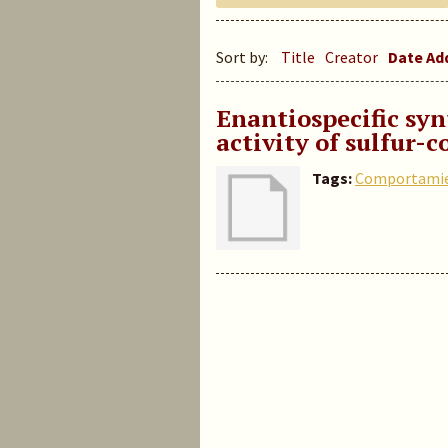
Sort by:
Title
Creator
Date A
Enantiospecific syn
activity of sulfur-c
Tags:
Comportamie