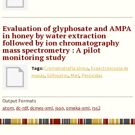
Evaluation of glyphosate and AMPA
in honey by water extraction
followed by ion chromatography
mass spectrometry : A pilot
monitoring study
Tags:
Cromatografía iónica
,
Espectroscopía de
masas
,
Glifosatos
,
Miel
,
Pesticidas
Output Formats
atom
,
dc-rdf
,
dcmes-xml
,
json
,
omeka-xml
,
rss2