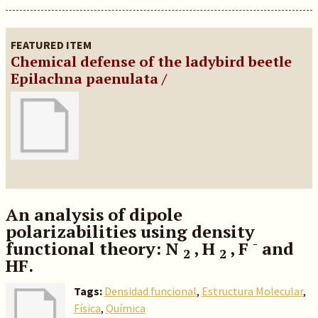
FEATURED ITEM
Chemical defense of the ladybird beetle
Epilachna paenulata /
An analysis of dipole
polarizabilities using density
-
functional theory: N
, H
, F
and
2
2
HF.
Tags:
Densidad funcional
,
Estructura Molecular
,
Física
,
Química