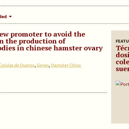
dded
ew promoter to avoid the
in the production of
FEATU
dies in chinese hamster ovary
Téc
dos
cole
Celulas de Ovarios
,
Genes
,
Hamster Chino
sue