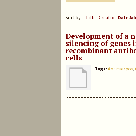
Sort by:
Title
Creator
Date A
Development of a n
silencing of genes 
recombinant antibo
cells
Tags:
Anticuerpos
,