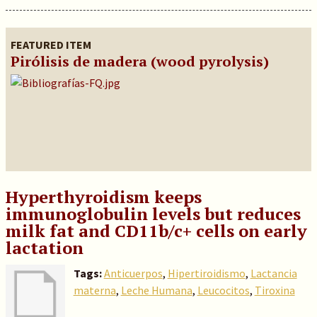
FEATURED ITEM
Pirólisis de madera (wood pyrolysis)
Hyperthyroidism keeps
immunoglobulin levels but reduces
milk fat and CD11b/c+ cells on early
lactation
Tags:
Anticuerpos
,
Hipertiroidismo
,
Lactancia
materna
,
Leche Humana
,
Leucocitos
,
Tiroxina