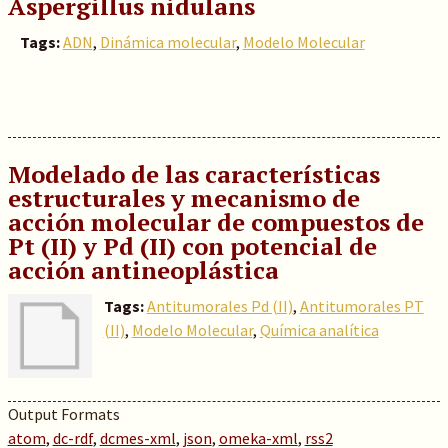
Aspergillus nidulans
Tags:
ADN
,
Dinámica molecular
,
Modelo Molecular
Modelado de las características
estructurales y mecanismo de
acción molecular de compuestos de
Pt (II) y Pd (II) con potencial de
acción antineoplástica
Tags:
Antitumorales Pd (II)
,
Antitumorales PT
(II)
,
Modelo Molecular
,
Química analítica
Output Formats
atom
,
dc-rdf
,
dcmes-xml
,
json
,
omeka-xml
,
rss2