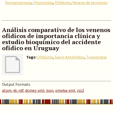
Farmacognosia
,
Fitoterapia
,
Ofidismo
,
Veneno de serpiente
Análisis comparativo de los venenos
ofídicos de importancia clínica y
estudio bioquímico del accidente
ofídico en Uruguay
Tags:
Ofidismo
,
Suero Antiofidico
,
Toxicología
Output Formats
atom
,
dc-rdf
,
dcmes-xml
,
json
,
omeka-xml
,
rss2