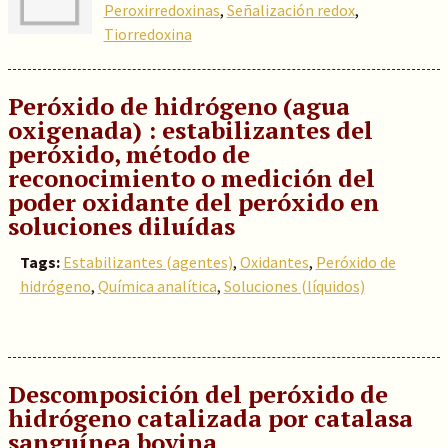
Peroxirredoxinas
,
Señalización redox
,
Tiorredoxina
Peróxido de hidrógeno (agua
oxigenada) : estabilizantes del
peróxido, método de
reconocimiento o medición del
poder oxidante del peróxido en
soluciones diluídas
Tags:
Estabilizantes (agentes)
,
Oxidantes
,
Peróxido de
hidrógeno
,
Química analítica
,
Soluciones (líquidos)
Descomposición del peróxido de
hidrógeno catalizada por catalasa
sanguínea bovina