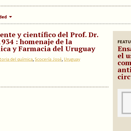
dded
te y científico del Prof. Dr.
1934 : homenaje de la
FEATU
ica y Farmacia del Uruguay
Ens
el 
toria del química
,
Scocería José
,
Uruguay
com
ant
cir