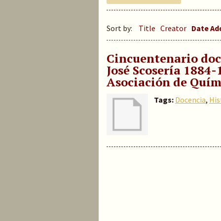
Sort by:
Title
Creator
Date A
Cincuentenario docen
José Scosería 1884-
Asociación de Quím
Tags:
Docencia
,
His