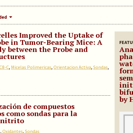
dded
elles Improved the Uptake of
be in Tumor-Bearing Mice: A
FEATU
dy between the Probe and
Ana
uctures
pha
wat
C8-C
,
Micelas Polimericas
,
Orientacion Activa
,
Sondas
,
for
sem
init
bif
by 
ización de compuestos
s como sondas para la
nitrito
a
,
Oxidantes
,
Sondas