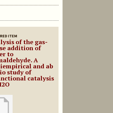
RED ITEM
lysis of the gas-
se addition of
er to
maldehyde. A
iempirical and ab
io study of
unctional catalysis
H2O