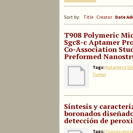
Sort by:
Title
Creator
Date A
T908 Polymeric Mic
Sgc8-c Aptamer Pro
Co-Association Stu
Preformed Nanostr
Tags:
Aptamero SG
Tumor
Síntesis y caracter
boronados diseñado
detección de peroxi
Tags:
Fluorescenci