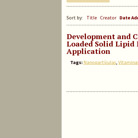
Sort by:
Title
Creator
Date A
Development and Ch
Loaded Solid Lipid 
Application
Tags:
Nanopartículas
,
Vitamina