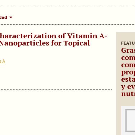
dded
aracterization of Vitamin A-
Nanoparticles for Topical
FEATU
Gra
com
s A
com
pro
est
y e
nut