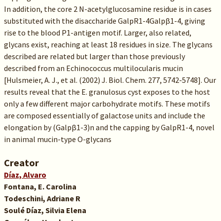
In addition, the core 2 N-acetylglucosamine residue is in cases
substituted with the disaccharide GalpR1-4Galpβ1-4, giving
rise to the blood P1-antigen motif. Larger, also related,
glycans exist, reaching at least 18 residues in size. The glycans
described are related but larger than those previously
described from an Echinococcus multilocularis mucin
[Hulsmeier, A. J., et al. (2002) J. Biol. Chem. 277, 5742-5748]. Our
results reveal that the E. granulosus cyst exposes to the host
only a few different major carbohydrate motifs. These motifs
are composed essentially of galactose units and include the
elongation by (Galpβ1-3)n and the capping by GalpR1-4, novel
in animal mucin-type O-glycans
Creator
Díaz, Alvaro
Fontana, E. Carolina
Todeschini, Adriane R
Soulé Díaz, Silvia Elena