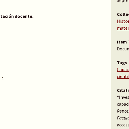
Septe
Colle
itación docente.
Histor
mater
Item 
Docu
Tags
Capac
cientí
14.
Citat
“Inves
capac
Reposi
Facul
access