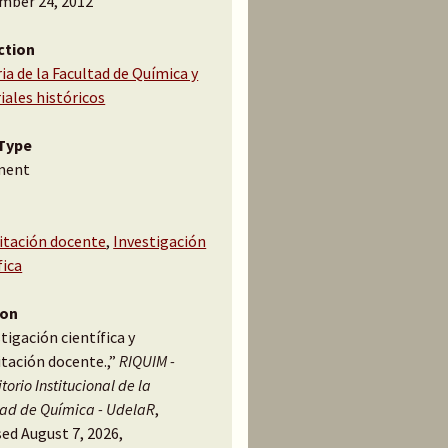
mber 24, 2012
ction
ia de la Facultad de Química y
iales históricos
Type
ment
itación docente
,
Investigación
fica
ion
tigación científica y
itación docente.,”
RIQUIM -
torio Institucional de la
tad de Química - UdelaR
,
ed August 7, 2026,