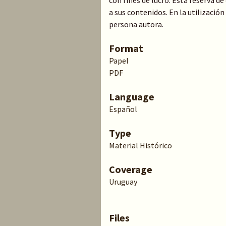
con fines de lucro. Esta reserva 
a sus contenidos. En la utilización
persona autora.
Format
Papel
PDF
Language
Español
Type
Material Histórico
Coverage
Uruguay
Files