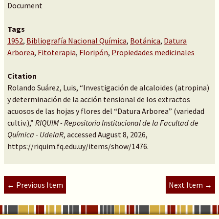
Document
Tags
1952
,
Bibliografía Nacional Química
,
Botánica
,
Datura
Arborea
,
Fitoterapia
,
Floripón
,
Propiedades medicinales
Citation
Rolando Suárez, Luis, “Investigación de alcaloides (atropina)
y determinación de la acción tensional de los extractos
acuosos de las hojas y flores del “Datura Arborea” (variedad
cultiv.),”
RIQUIM - Repositorio Institucional de la Facultad de
Química - UdelaR
, accessed August 8, 2026,
https://riquim.fq.edu.uy/items/show/1476
.
← Previous Item
Next Item →