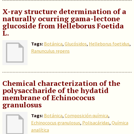
X-ray structure determination of a
naturally ocurring gama-lectone
glucoside from Helleborus Foetida
L.
Tags:
Botánica
,
Glucósidos
,
Helleborus foetidus
,
Ranunculus repens
Chemical characterization of the
polysaccharide of the hydatid
membrane of Echinococus
granulosus
Tags:
Botánica
,
Composición química
,
Echinococus granulosus
,
Polisacáridas
,
Química
analítica