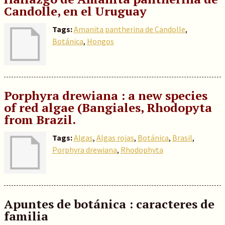
Candolle, en el Uruguay
Tags:
Amanita pantherina de Candolle
,
Botánica
,
Hongos
Porphyra drewiana : a new species
of red algae (Bangiales, Rhodopyta
from Brazil.
Tags:
Algas
,
Algas rojas
,
Botánica
,
Brasil
,
Porphyra drewiana
,
Rhodophyta
Apuntes de botánica : caracteres de
familia