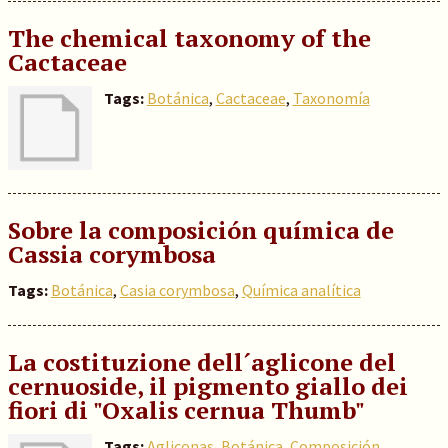
The chemical taxonomy of the
Cactaceae
Tags:
Botánica
,
Cactaceae
,
Taxonomía
Sobre la composición química de
Cassia corymbosa
Tags:
Botánica
,
Casia corymbosa
,
Química analítica
La costituzione dell´aglicone del
cernuoside, il pigmento giallo dei
fiori di "Oxalis cernua Thumb"
Tags:
Agliconas
,
Botánica
,
Composición
,