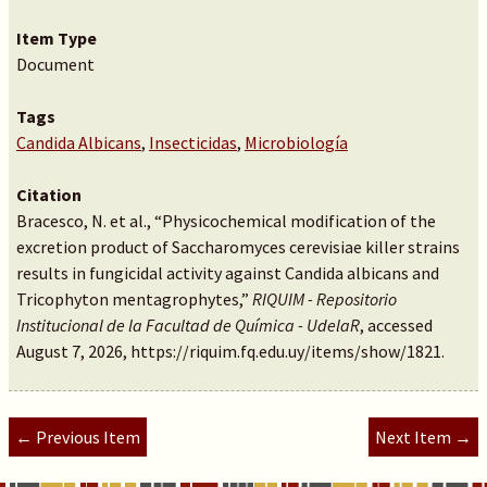
Item Type
Document
Tags
Candida Albicans
,
Insecticidas
,
Microbiología
Citation
Bracesco, N. et al., “Physicochemical modification of the
excretion product of Saccharomyces cerevisiae killer strains
results in fungicidal activity against Candida albicans and
Tricophyton mentagrophytes,”
RIQUIM - Repositorio
Institucional de la Facultad de Química - UdelaR
, accessed
August 7, 2026,
https://riquim.fq.edu.uy/items/show/1821
.
← Previous Item
Next Item →