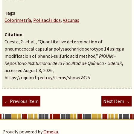
Tags
Colorimetría
,
Polisacáridos
,
Vacunas
Citation
Cuesta, G. et al., “Quantitative determination of
pneumococcal capsular polysaccharide serotype 14 using a
modification of phenol-sulfuric acid method,”
RIQUIM -
Repositorio Institucional de la Facultad de Química - UdelaR
,
accessed August 8, 2026,
https://riquim.fq.edu.uy/items/show/2425
.
← Previous Item
Next Item →
Proudly powered by
Omeka
.