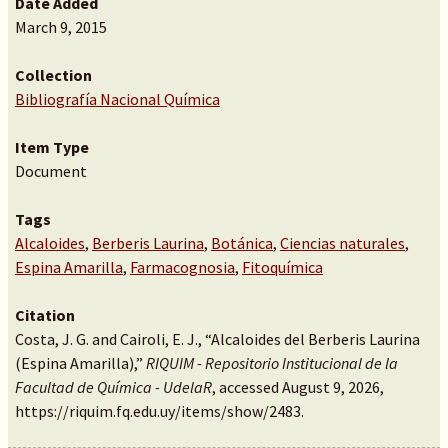
Date Added
March 9, 2015
Collection
Bibliografía Nacional Química
Item Type
Document
Tags
Alcaloides
,
Berberis Laurina
,
Botánica
,
Ciencias naturales
,
Espina Amarilla
,
Farmacognosia
,
Fitoquímica
Citation
Costa, J. G. and Cairoli, E. J., “Alcaloides del Berberis Laurina
(Espina Amarilla),”
RIQUIM - Repositorio Institucional de la
Facultad de Química - UdelaR
, accessed August 9, 2026,
https://riquim.fq.edu.uy/items/show/2483
.