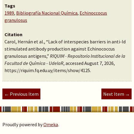
Tags
1989
,
Bibliografía Nacional Química
,
Echinoccocus
granulosus
Citation
Carol, Hernán et al., “Lack of interspecies barriers in anti-Id
stimulated antibody production against Echinococcus
granulosus antigens,”
RIQUIM - Repositorio Institucional de la
Facultad de Química - UdelaR
, accessed August 7, 2026,
https://riquim.fq.edu.uy/items/show/4125
.
← Previous Item
Next Item →
Proudly powered by
Omeka
.