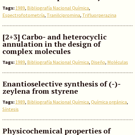
Tags:
1989
,
Bibliografía Nacional Química
,
Espectrofotometría
,
Tranilcipromina
,
Trifluorperazina
[2+3] Carbo- and heterocyclic
annulation in the design of
complex molecules
Tags:
1989
,
Bibliografía Nacional Química
,
Diseño
,
Moléculas
Enantioselective synthesis of (-)-
zeylena from styrene
Tags:
1989
,
Bibliografía Nacional Química
,
Química orgánica
,
Síntesis
Physicochemical properties of