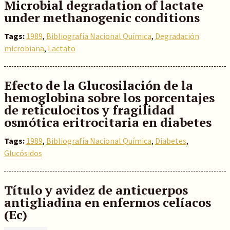
Microbial degradation of lactate
under methanogenic conditions
Tags:
1989
,
Bibliografía Nacional Química
,
Degradación
microbiana
,
Lactato
Efecto de la Glucosilación de la
hemoglobina sobre los porcentajes
de reticulocitos y fragilidad
osmótica eritrocitaria en diabetes
Tags:
1989
,
Bibliografía Nacional Química
,
Diabetes
,
Glucósidos
Título y avidez de anticuerpos
antigliadina en enfermos celíacos
(Ec)