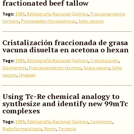
fractionated beef tallow
Tags:
1989
,
Bibliografía Nacional Química
,
Fraccionamiento
termico
,
Propiedades fisicoquímicas
,
Sebo vacuno
Cristalización fraccionada de grasa
vacuna disuelta en acetona o hexan
Tags:
1989
,
Bibliografía Nacional Química
,
Cristalización
,
Disolventes
,
Fraccionamiento técmico
,
Grasa vacuna
,
Sebo
vacuno
,
Uruguay
Using Tc-Re chemical analogy to
synthesize and identify new 99mTc
complexes
Tags:
1989
,
Bibliografía Nacional Química
,
Complejos
,
Radiofarmacologia
,
Renio
,
Tecnecio