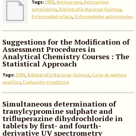
Tags:
1989
,
Anticuerpos
,
Anticuerpos
antigliadina
,
Bibliografía Nacional Química
,
Enfermedad celíaca
,
Enfermedades autoinmunes
Suggestions for the Modification of
Assessment Procedures in
Analytical Chemistry Courses : The
Statistical Approach
Tags:
1989
,
Bibliografía Nacional Química
,
Curos de química
analítica
,
Evaluación estadística
Simultaneous determination of
tranylcypromine sulphate and
trifluperazine dihydrochloride in
tablets by first- and fourth-
derivative UV spectrometry