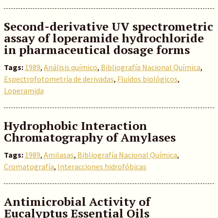
Second-derivative UV spectrometric
assay of loperamide hydrochloride
in pharmaceutical dosage forms
Tags:
1989
,
Análisis químico
,
Bibliografía Nacional Química
,
Espectrofotometría de derivadas
,
Fluídos biológicos
,
Loperamida
Hydrophobic Interaction
Chromatography of Amylases
Tags:
1989
,
Amilasas
,
Bibliografía Nacional Química
,
Cromatografía
,
Interacciones hidrofóbicas
Antimicrobial Activity of
Eucalyptus Essential Oils