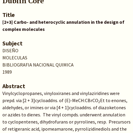
Dublin Core
Title
[2+3] Carbo- and heterocyclic annulation in the design of
complex molecules
Subject
DISEÑO
MOLECULAS
BIBLIOGRAFIA NACIONAL QUIMICA
1989
Abstract
Vinylcyclopropanes, vinyloxiranes and vinylaziridines were
prepd. via [
2
+
3
]cycloaddns. of (E)-MeCH:CBrCO
Et to enones,
2
aldehydes, or imines or via [4 + 1]cycloaddns. of diazoketones
or azides to dienes. The vinyl compds. underwent
annulation
to cyclopentenes, dihydrofurans or pyrrolines, resp. Precursors
of retigeranic acid, ipomeamarone, pyrrolizidinediols and the