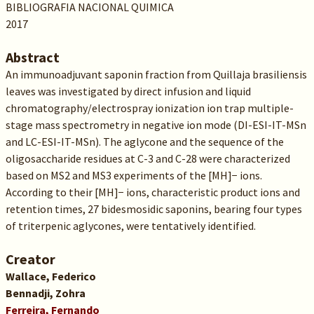
BIBLIOGRAFIA NACIONAL QUIMICA
2017
Abstract
An immunoadjuvant saponin fraction from Quillaja brasiliensis
leaves was investigated by direct infusion and liquid
chromatography/electrospray ionization ion trap multiple-
stage mass spectrometry in negative ion mode (DI-ESI-IT-MSn
and LC-ESI-IT-MSn). The aglycone and the sequence of the
oligosaccharide residues at C-3 and C-28 were characterized
based on MS2 and MS3 experiments of the [MH]− ions.
According to their [MH]− ions, characteristic product ions and
retention times, 27 bidesmosidic saponins, bearing four types
of triterpenic aglycones, were tentatively identified.
Creator
Wallace, Federico
Bennadji, Zohra
Ferreira, Fernando