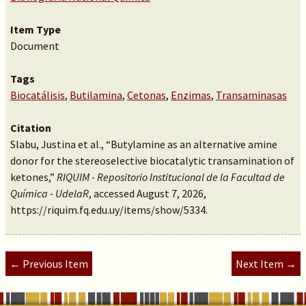
Item Type
Document
Tags
Biocatálisis
,
Butilamina
,
Cetonas
,
Enzimas
,
Transaminasas
Citation
Slabu, Justina et al., “Butylamine as an alternative amine
donor for the stereoselective biocatalytic transamination of
ketones,”
RIQUIM - Repositorio Institucional de la Facultad de
Química - UdelaR
, accessed August 7, 2026,
https://riquim.fq.edu.uy/items/show/5334
.
← Previous Item
Next Item →