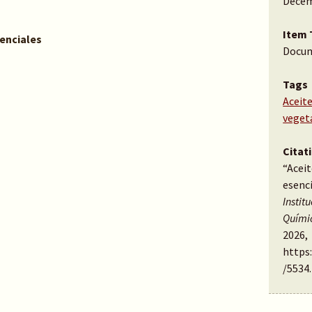
Decem
Item 
senciales
Docu
Tags
Aceite
veget
Citat
“Aceit
esenci
Instit
Quími
2026,
https
/5534
.