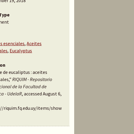
ber 19, 2018
Type
ment
s esenciales
,
Aceites
ales
,
Eucalyptus
ion
e de eucaliptus : aceites
ales,”
RIQUIM - Repositorio
ucional de la Facultad de
ca - UdelaR
, accessed August 6,
://riquim.fq.edu.uy/items/show