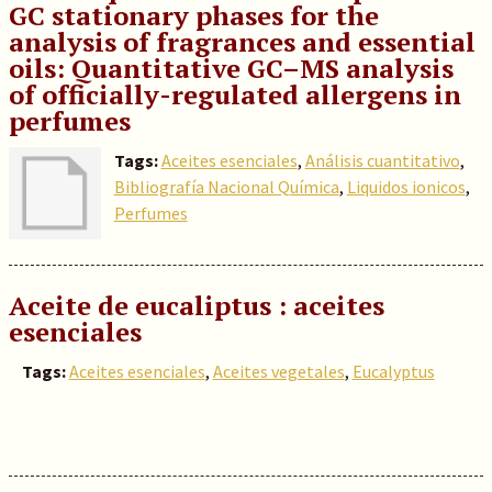
GC stationary phases for the
analysis of fragrances and essential
oils: Quantitative GC–MS analysis
of officially-regulated allergens in
perfumes
Tags:
Aceites esenciales
,
Análisis cuantitativo
,
Bibliografía Nacional Química
,
Liquidos ionicos
,
Perfumes
Aceite de eucaliptus : aceites
esenciales
Tags:
Aceites esenciales
,
Aceites vegetales
,
Eucalyptus