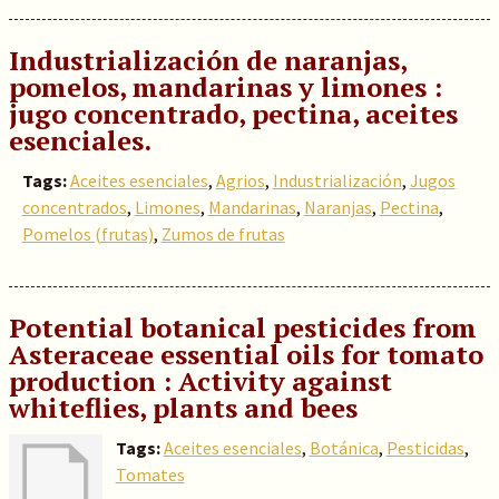
Industrialización de naranjas,
pomelos, mandarinas y limones :
jugo concentrado, pectina, aceites
esenciales.
Tags:
Aceites esenciales
,
Agrios
,
Industrialización
,
Jugos
concentrados
,
Limones
,
Mandarinas
,
Naranjas
,
Pectina
,
Pomelos (frutas)
,
Zumos de frutas
Potential botanical pesticides from
Asteraceae essential oils for tomato
production : Activity against
whiteflies, plants and bees
Tags:
Aceites esenciales
,
Botánica
,
Pesticidas
,
Tomates