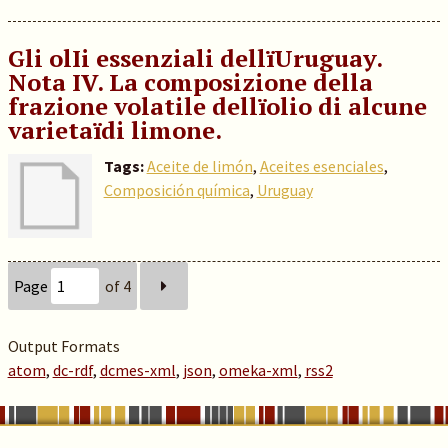
Gli olIi essenziali dellïUruguay.
Nota IV. La composizione della
frazione volatile dellïolio di alcune
varietaïdi limone.
Tags:
Aceite de limón
,
Aceites esenciales
,
Composición química
,
Uruguay
Page
of 4
Output Formats
atom
,
dc-rdf
,
dcmes-xml
,
json
,
omeka-xml
,
rss2