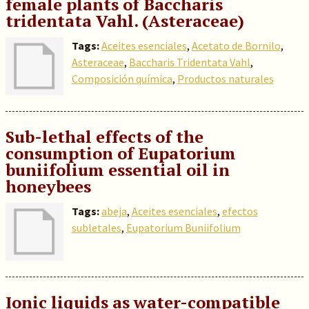
female plants of Baccharis
tridentata Vahl. (Asteraceae)
Tags:
Aceites esenciales
,
Acetato de Bornilo
,
Asteraceae
,
Baccharis Tridentata Vahl
,
Composición química
,
Productos naturales
Sub-lethal effects of the
consumption of Eupatorium
buniifolium essential oil in
honeybees
Tags:
abeja
,
Aceites esenciales
,
efectos
subletales
,
Eupatorium Buniifolium
Ionic liquids as water-compatible