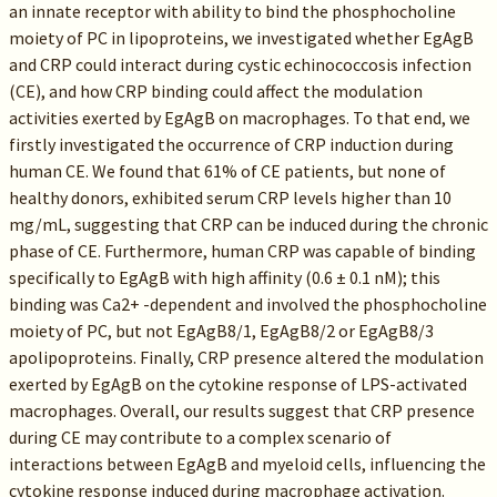
an innate receptor with ability to bind the phosphocholine
moiety of PC in lipoproteins, we investigated whether EgAgB
and CRP could interact during cystic echinococcosis infection
(CE), and how CRP binding could affect the modulation
activities exerted by EgAgB on macrophages. To that end, we
firstly investigated the occurrence of CRP induction during
human CE. We found that 61% of CE patients, but none of
healthy donors, exhibited serum CRP levels higher than 10
mg/mL, suggesting that CRP can be induced during the chronic
phase of CE. Furthermore, human CRP was capable of binding
specifically to EgAgB with high affinity (0.6 ± 0.1 nM); this
binding was Ca2+ -dependent and involved the phosphocholine
moiety of PC, but not EgAgB8/1, EgAgB8/2 or EgAgB8/3
apolipoproteins. Finally, CRP presence altered the modulation
exerted by EgAgB on the cytokine response of LPS-activated
macrophages. Overall, our results suggest that CRP presence
during CE may contribute to a complex scenario of
interactions between EgAgB and myeloid cells, influencing the
cytokine response induced during macrophage activation.