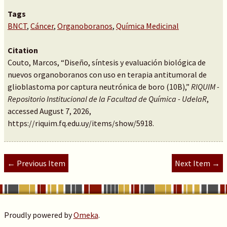
Tags
BNCT
,
Cáncer
,
Organoboranos
,
Química Medicinal
Citation
Couto, Marcos, “Diseño, síntesis y evaluación biológica de
nuevos organoboranos con uso en terapia antitumoral de
glioblastoma por captura neutrónica de boro (10B),”
RIQUIM -
Repositorio Institucional de la Facultad de Química - UdelaR
,
accessed August 7, 2026,
https://riquim.fq.edu.uy/items/show/5918
.
← Previous Item
Next Item →
Proudly powered by
Omeka
.