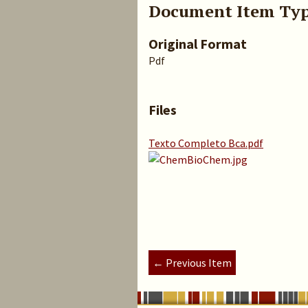
Document Item Ty
Original Format
Pdf
Files
Texto Completo Bca.pdf
← Previous Item