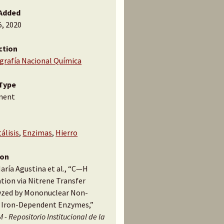
Added
5, 2020
ction
ografía Nacional Química
Type
ment
álisis
,
Enzimas
,
Hierro
ion
María Agustina et al., “C—H
tion via Nitrene Transfer
yzed by Mononuclear Non-
Iron-Dependent Enzymes,”
 - Repositorio Institucional de la