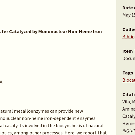
Date 
May 1
Colle
nsfer Catalyzed by Mononuclear Non-Heme Iron-
Bibli
Item 
Docu
Tags
Biocat
A
Citat
Vila, 
Amina
natural metalloenzymes can provide new
Catal
 Mononuclear non‐heme iron‐dependent enzymes
Heme 
al catalysts involved in the biosynthesis of natural
RIQUIM
iotics, among other processes. Here, we report that