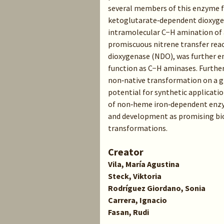
several members of this enzyme fa
ketoglutarate‐dependent dioxygen
intramolecular C−H amination of a
promiscuous nitrene transfer rea
dioxygenase (NDO), was further eng
function as C−H aminases. Further
non‐native transformation on a gr
potential for synthetic applicatio
of non‐heme iron‐dependent enzym
and development as promising bio
transformations.
Creator
Vila, María Agustina
Steck, Viktoria
Rodríguez Giordano, Sonia
Carrera, Ignacio
Fasan, Rudi