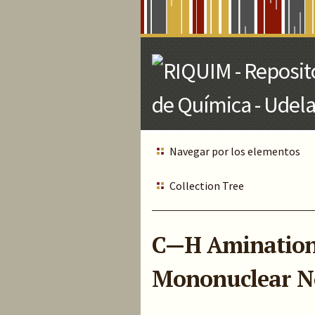
Skip
to
Main
Content
Navegar por los elementos
Collection Tree
C—H Amination 
Mononuclear N