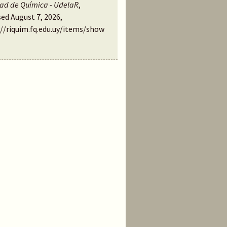
tad de Química - UdelaR
,
ed August 7, 2026,
://riquim.fq.edu.uy/items/show