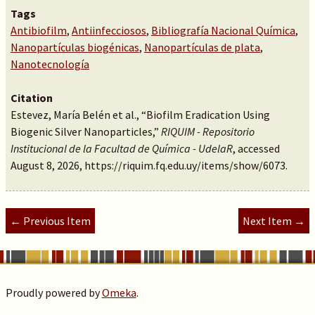
Tags
Antibiofilm
,
Antiinfecciosos
,
Bibliografía Nacional Química
,
Nanopartículas biogénicas
,
Nanopartículas de plata
,
Nanotecnología
Citation
Estevez, María Belén et al., “Biofilm Eradication Using
Biogenic Silver Nanoparticles,”
RIQUIM - Repositorio
Institucional de la Facultad de Química - UdelaR
, accessed
August 8, 2026,
https://riquim.fq.edu.uy/items/show/6073
.
← Previous Item
Next Item →
Proudly powered by
Omeka
.