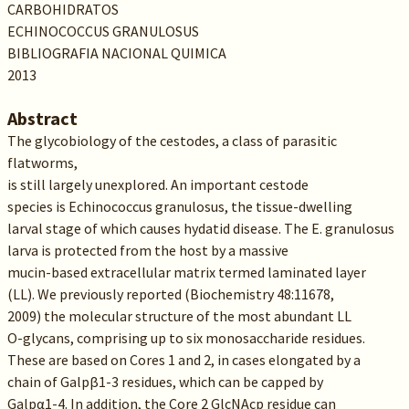
CARBOHIDRATOS
ECHINOCOCCUS GRANULOSUS
BIBLIOGRAFIA NACIONAL QUIMICA
2013
Abstract
The glycobiology of the cestodes, a class of parasitic
flatworms,
is still largely unexplored. An important cestode
species is Echinococcus granulosus, the tissue-dwelling
larval stage of which causes hydatid disease. The E. granulosus
larva is protected from the host by a massive
mucin-based extracellular matrix termed laminated layer
(LL). We previously reported (Biochemistry 48:11678,
2009) the molecular structure of the most abundant LL
O-glycans, comprising up to six monosaccharide residues.
These are based on Cores 1 and 2, in cases elongated by a
chain of Galpβ1-3 residues, which can be capped by
Galpα1-4. In addition, the Core 2 GlcNAcp residue can