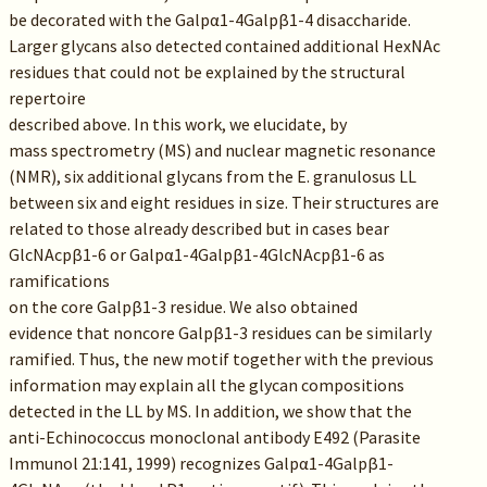
be decorated with the Galpα1-4Galpβ1-4 disaccharide.
Larger glycans also detected contained additional HexNAc
residues that could not be explained by the structural
repertoire
described above. In this work, we elucidate, by
mass spectrometry (MS) and nuclear magnetic resonance
(NMR), six additional glycans from the E. granulosus LL
between six and eight residues in size. Their structures are
related to those already described but in cases bear
GlcNAcpβ1-6 or Galpα1-4Galpβ1-4GlcNAcpβ1-6 as
ramifications
on the core Galpβ1-3 residue. We also obtained
evidence that noncore Galpβ1-3 residues can be similarly
ramified. Thus, the new motif together with the previous
information may explain all the glycan compositions
detected in the LL by MS. In addition, we show that the
anti-Echinococcus monoclonal antibody E492 (Parasite
Immunol 21:141, 1999) recognizes Galpα1-4Galpβ1-