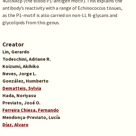
4GlcNAcp (the blood P1-antigen motif). This explains the
antibody’s reactivity with a range of Echinococcus tissues,
as the P1-motif is also carried on non-LL N-glycans and
glycolipids from this genus.
Creator
Lin, Gerardo
Todeschini, Adriane R.
Koizumi, Akihiko
Neves, Jorge L.
González, Humberto
Dematteis, Sylvia
Hada, Noriyasu
Previato, José O.
Ferreira Chiesa, Fernando
Mendonça-Previato, Lucía
Díaz, Alvaro