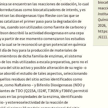
bioca
ica se encuentran las reacciones de oxidación, lo cual
reacc
idorreductasas como biocatalizadores de interés, y es
Instit
ntran las dioxigenasas tipo Rieske con las que se
Quími
as catalizan el primer paso para la degradación de
2026,
as, cuando son utilizados como fuente de carbono y
https
Gibson describió la actividad dioxigenasa en una cepa
/6111
.
 a partir de ese momento comenzaron los estudios
a la cual se le reconoció un gran potencial en química
el día de hoy para la producción de materiales de
s miembros de dicha familia de enzimas, el sistema
de los más utilizados a escala preparativa, pero no el
ra del sitio activo y posible alteración de su regio- o
 se abordó el estudio de tales aspectos, seleccionando
ellos residuos del sitio activo identificados como
ke, como Naftaleno – y Bifenilo Dioxigenasas (NDO y
riantes de TDO (Q215A, I324F, T365N y F366V) permitió
iduos en las propiedades de la enzima, identificando
o- y estereoselectividad de la reacción de