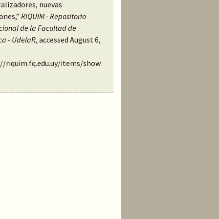
talizadores, nuevas
iones,”
RIQUIM - Repositorio
ucional de la Facultad de
ca - UdelaR
, accessed August 6,
://riquim.fq.edu.uy/items/show