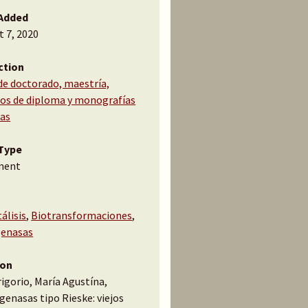
Added
t 7, 2020
ction
de doctorado, maestría,
jos de diploma y monografías
cas
Type
ment
álisis
,
Biotransformaciones
,
genasas
ion
rigorio, María Agustína,
genasas tipo Rieske: viejos