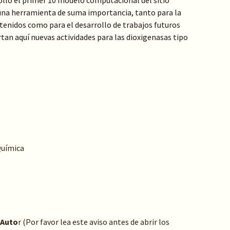
rrolló el primer 10 modelo computacional del sitio
 una herramienta de suma importancia, tanto para la
enidos como para el desarrollo de trabajos futuros
ortan aquí nuevas actividades para las dioxigenasas tipo
Química
 Auto
r (Por favor lea este aviso antes de abrir los