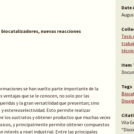
Date 
Augus
Colle
s biocatalizadores, nuevas reacciones
Tesis 
traba
técni
Item 
Docu
Tags
ormaciones se han vuelto parte importante de la
Biocat
s ventajas que se le conocen, no solo por las
Dioxi
ueridas y la gran versatilidad que presentan; sino
 y estereoselectividad. Esto permite realizar
Citat
re los sustratos y obtener productos que muchas veces
Vila G
ásicos, y principalmente permite obtener compuestos
“Dioxi
nterés a nivel industrial. Entre las principales