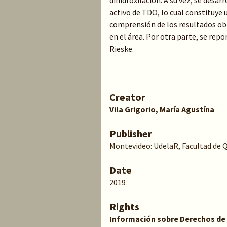
dihidroxilación. A su vez, se desa
activo de TDO, lo cual constituye
comprensión de los resultados obt
en el área. Por otra parte, se rep
Rieske.
Creator
Vila Grigorio, María Agustína
Publisher
Montevideo: UdelaR, Facultad de 
Date
2019
Rights
Información sobre Derechos de