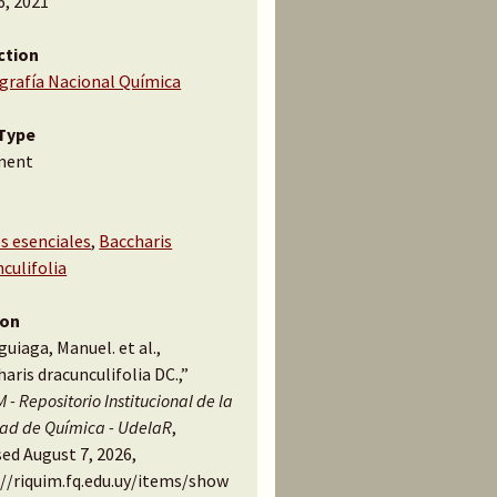
6, 2021
ction
ografía Nacional Química
Type
ment
s esenciales
,
Baccharis
culifolia
ion
uiaga, Manuel. et al.,
aris dracunculifolia DC.,”
 - Repositorio Institucional de la
tad de Química - UdelaR
,
ed August 7, 2026,
://riquim.fq.edu.uy/items/show