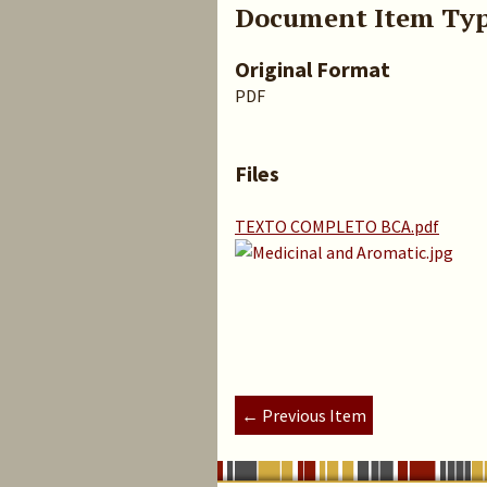
Document Item Ty
Original Format
PDF
Files
TEXTO COMPLETO BCA.pdf
← Previous Item