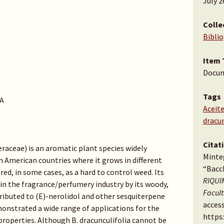
July 2
Colle
Bibli
Item 
Docu
Tags
A
Aceite
dracun
Citat
eraceae) is an aromatic plant species widely
Minteg
h American countries where it grows in different
“Bacch
ed, in some cases, as a hard to control weed. Its
RIQUIM
d in the fragrance/perfumery industry by its woody,
Facul
tributed to (E)-nerolidol and other sesquiterpene
access
onstrated a wide range of applications for the
https
 properties. Although B. dracunculifolia cannot be