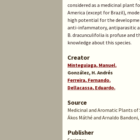
considered as a medicinal plant f
America (except for Brazil), mod
high potential for the developmen
anti-infammatory, antiparasitic an
B. dracunculifolia is profuse and
knowledge about this species.
Creator
Minteguiaga, Manuel.
González, H. Andrés
Ferreira, Fernando.
Dellacassa, Eduardo.
Source
Medicinal and Aromatic Plants of S
Ákos Máthé and Arnaldo Bandoni, ed. 
Publisher