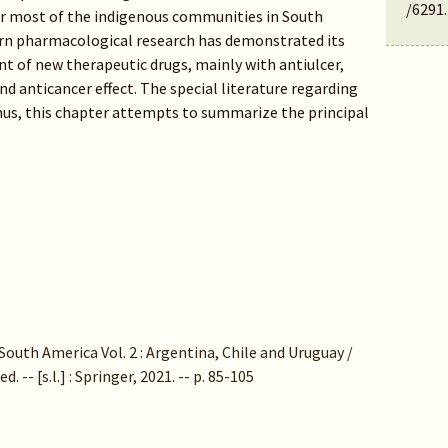
/6291
.
or most of the indigenous communities in South
ern pharmacological research has demonstrated its
t of new therapeutic drugs, mainly with antiulcer,
d anticancer effect. The special literature regarding
 thus, this chapter attempts to summarize the principal
outh America Vol. 2 : Argentina, Chile and Uruguay /
-- [s.l.] : Springer, 2021. -- p. 85-105