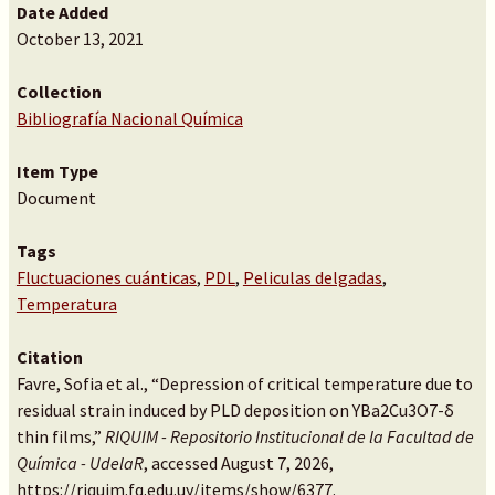
Date Added
October 13, 2021
Collection
Bibliografía Nacional Química
Item Type
Document
Tags
Fluctuaciones cuánticas
,
PDL
,
Peliculas delgadas
,
Temperatura
Citation
Favre, Sofia et al., “Depression of critical temperature due to
residual strain induced by PLD deposition on YBa2Cu3O7-δ
thin films,”
RIQUIM - Repositorio Institucional de la Facultad de
Química - UdelaR
, accessed August 7, 2026,
https://riquim.fq.edu.uy/items/show/6377
.