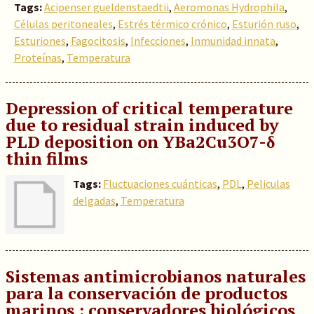
Tags:
Acipenser gueldenstaedtii
,
Aeromonas Hydrophila
,
Células peritoneales
,
Estrés térmico crónico
,
Esturión ruso
,
Esturiones
,
Fagocitosis
,
Infecciones
,
Inmunidad innata
,
Proteínas
,
Temperatura
Depression of critical temperature
due to residual strain induced by
PLD deposition on YBa2Cu3O7-δ
thin films
Tags:
Fluctuaciones cuánticas
,
PDL
,
Peliculas
delgadas
,
Temperatura
Sistemas antimicrobianos naturales
para la conservación de productos
marinos : conservadores biológicos