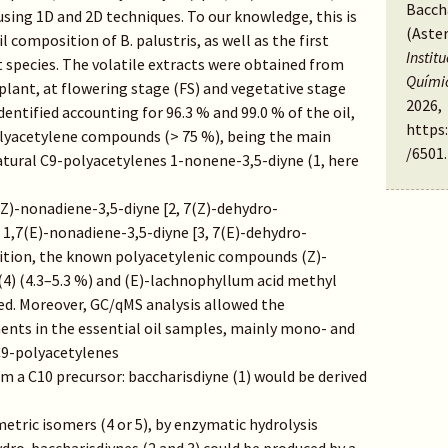
Baccha
sing 1D and 2D techniques. To our knowledge, this is
(Aste
il composition of B. palustris, as well as the first
Instit
 species. The volatile extracts were obtained from
Quími
plant, at flowering stage (FS) and vegetative stage
2026,
entified accounting for 96.3 % and 99.0 % of the oil,
https
 polyacetylene compounds (> 75 %), being the main
/6501
.
tural C9-polyacetylenes 1-nonene-3,5-diyne (1, here
(Z)-nonadiene-3,5-diyne [2, 7(Z)-dehydro-
 1,7(E)-nonadiene-3,5-diyne [3, 7(E)-dehydro-
ddition, the known polyacetylenic compounds (Z)-
4) (4.3–5.3 %) and (E)-lachnophyllum acid methyl
fied. Moreover, GC/qMS analysis allowed the
ents in the essential oil samples, mainly mono- and
 C9-polyacetylenes
m a C10 precursor: baccharisdiyne (1) would be derived
tric isomers (4 or 5), by enzymatic hydrolysis