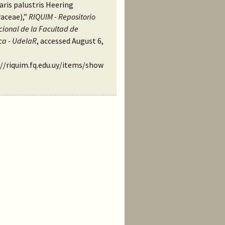
ris palustris Heering
raceae),”
RIQUIM - Repositorio
ucional de la Facultad de
ca - UdelaR
, accessed August 6,
://riquim.fq.edu.uy/items/show