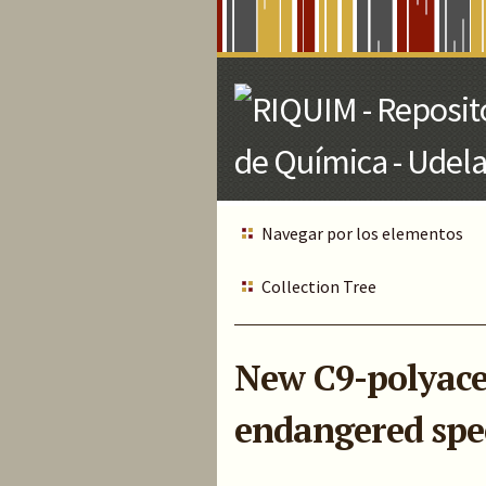
Skip
to
Main
Content
Navegar por los elementos
Collection Tree
New C9-polyacet
endangered spec