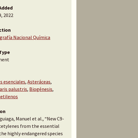
Added
9, 2022
ction
ografía Nacional Química
Type
ment
s esenciales
,
Asteráceas
,
ris palustris
,
Biogénesis
,
cetilenos
ion
uiaga, Manuel et al., “New C9-
cetylenes from the essential
 the highly endangered species