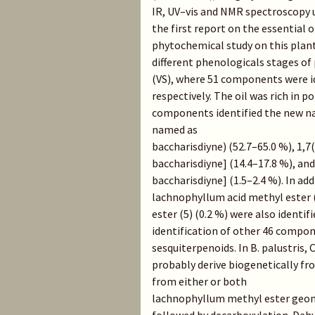
IR, UV–vis and NMR spectroscopy u
the first report on the essential o
phytochemical study on this plant
different phenologicals stages of 
(VS), where 51 components were id
respectively. The oil was rich in
components identified the new na
named as
baccharisdiyne) (52.7–65.0 %), 1,7
baccharisdiyne] (14.4–17.8 %), and
baccharisdiyne] (1.5–2.4 %). In a
lachnophyllum acid methyl ester (
ester (5) (0.2 %) were also identi
identification of other 46 compon
sesquiterpenoids. In B. palustris,
probably derive biogenetically fro
from either or both
lachnophyllum methyl ester geome