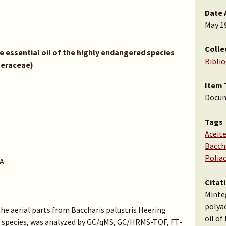
Date 
May 1
Colle
 essential oil of the highly endangered species
Bibli
teraceae)
Item 
Docu
Tags
Aceite
Baccha
Polia
A
Citat
Minteg
polya
the aerial parts from Baccharis palustris Heering
oil of
d species, was analyzed by GC/qMS, GC/HRMS-TOF, FT-