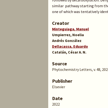
followed by decarboxylation. Dehy
similar pathway starting from th
one of which was tentatively identif
Creator
Minteguiaga, Manuel
Umpierrez, Noelia
Andrés González
Dellacassa, Eduardo
Catalán, César A. N.
Source
Phytochemistry Letters, v. 48, 202
Publisher
Elsevier
Date
2022