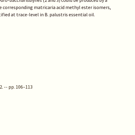
dro-baccharisdiynes (2 and 3) could be produced by a
e corresponding matricaria acid methyl ester isomers,
ied at trace-level in B. palustris essential oil.
2. -- pp. 106–113