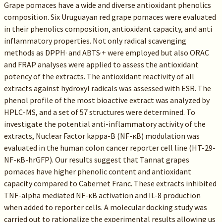
Grape pomaces have a wide and diverse antioxidant phenolics
composition. Six Uruguayan red grape pomaces were evaluated
in their phenolics composition, antioxidant capacity, and anti
inflammatory properties. Not only radical scavenging
methods as DPPH· and ABTS·+ were employed but also ORAC
and FRAP analyses were applied to assess the antioxidant
potency of the extracts. The antioxidant reactivity of all
extracts against hydroxyl radicals was assessed with ESR. The
phenol profile of the most bioactive extract was analyzed by
HPLC-MS, and a set of 57 structures were determined. To
investigate the potential anti-inflammatory activity of the
extracts, Nuclear Factor kappa-B (NF-κB) modulation was
evaluated in the human colon cancer reporter cell line (HT-29-
NF-κB-hrGFP). Our results suggest that Tannat grapes
pomaces have higher phenolic content and antioxidant
capacity compared to Cabernet Franc. These extracts inhibited
TNF-alpha mediated NF-κB activation and IL-8 production
when added to reporter cells. A molecular docking study was
carried out to rationalize the experimental results allowing us