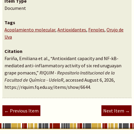
Item Type
Document
Tags
Acoplamiento molecular
,
Antioxidantes
,
Fenoles
,
Orujo de
Uva
Citation
Fariña, Emiliana et al., “Antioxidant capacity and NF-kB-
mediated anti-inflammatory activity of six red uruguayan
grape pomaces,”
RIQUIM - Repositorio Institucional de la
Facultad de Química - UdelaR
, accessed August 6, 2026,
https://riquim.fq.edu.uy/items/show/6644
.
← Previous Item
Next Item →