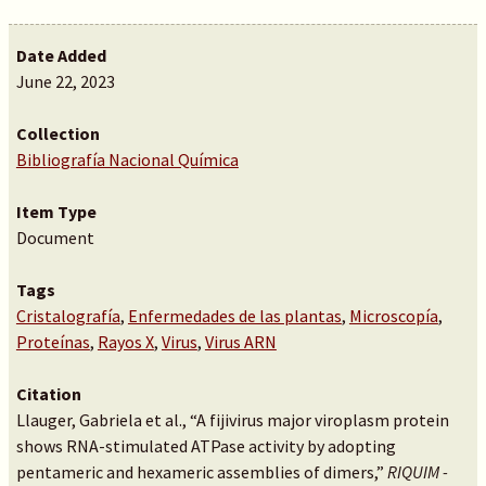
Date Added
June 22, 2023
Collection
Bibliografía Nacional Química
Item Type
Document
Tags
Cristalografía
,
Enfermedades de las plantas
,
Microscopía
,
Proteínas
,
Rayos X
,
Virus
,
Virus ARN
Citation
Llauger, Gabriela et al., “A fijivirus major viroplasm protein
shows RNA-stimulated ATPase activity by adopting
pentameric and hexameric assemblies of dimers,”
RIQUIM -