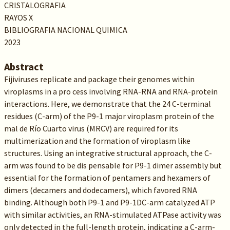
CRISTALOGRAFIA
RAYOS X
BIBLIOGRAFIA NACIONAL QUIMICA
2023
Abstract
Fijiviruses replicate and package their genomes within
viroplasms in a pro cess involving RNA-RNA and RNA-protein
interactions. Here, we demonstrate that the 24 C-terminal
residues (C-arm) of the P9-1 major viroplasm protein of the
mal de Río Cuarto virus (MRCV) are required for its
multimerization and the formation of viroplasm like
structures. Using an integrative structural approach, the C-
arm was found to be dis pensable for P9-1 dimer assembly but
essential for the formation of pentamers and hexamers of
dimers (decamers and dodecamers), which favored RNA
binding. Although both P9-1 and P9-1DC-arm catalyzed ATP
with similar activities, an RNA-stimulated ATPase activity was
only detected in the full-length protein, indicating a C-arm-