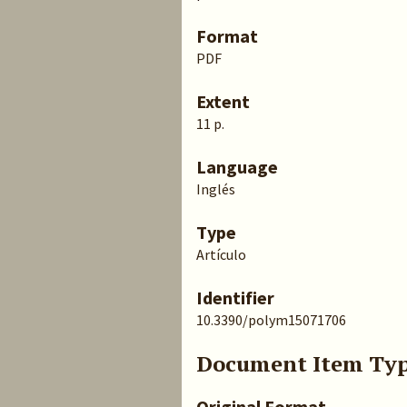
Format
PDF
Extent
11 p.
Language
Inglés
Type
Artículo
Identifier
10.3390/polym15071706
Document Item Ty
Original Format