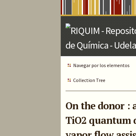
Skip
to
Main
Content
Navegar por los elementos
Collection Tree
On the donor : 
TiO2 quantum d
vapor flow assi