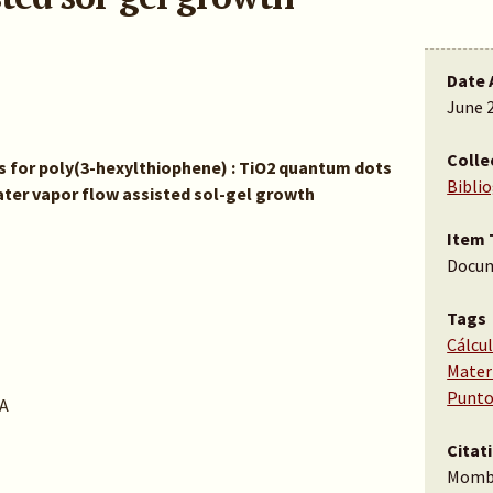
Date 
June 
Colle
s for poly(3-hexylthiophene) : TiO2 quantum dots
Bibli
ater vapor flow assisted sol-gel growth
Item 
Docu
Tags
Cálcu
Materi
Punto
A
Citat
Mombr