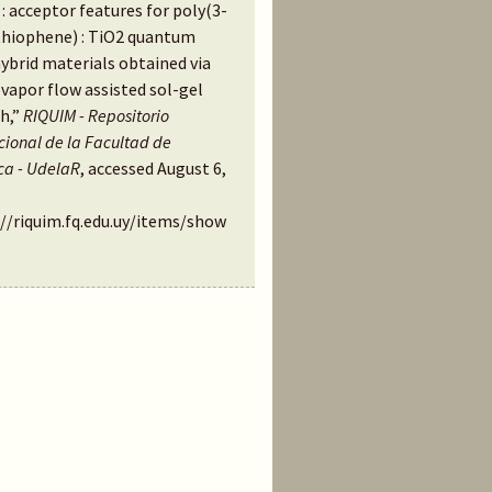
: acceptor features for poly(3-
thiophene) : TiO2 quantum
ybrid materials obtained via
vapor flow assisted sol-gel
h,”
RIQUIM - Repositorio
ucional de la Facultad de
ca - UdelaR
, accessed August 6,
://riquim.fq.edu.uy/items/show