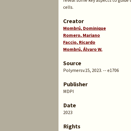
reveal some key aspects to guide 
cells.
Creator
Mombrú, Dominique
Romero, Mariano
Faccio, Ricardo
Mombrú, Álvaro W.
Source
Polymersv.15, 2023. -- e1706
Publisher
MDPI
Date
2023
Rights