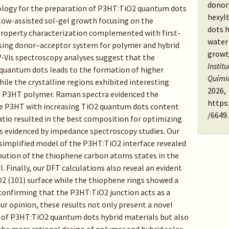
donor 
ology for the preparation of P3HT:TiO2 quantum dots
hexyl
flow-assisted sol-gel growth focusing on the
dots h
l property characterization complemented with first-
water 
ising donor–acceptor system for polymer and hybrid
growt
 UV-Vis spectroscopy analyses suggest that the
Instit
 quantum dots leads to the formation of higher
Quími
le the crystalline regions exhibited interesting
2026,
he P3HT polymer. Raman spectra evidenced the
https
the P3HT with increasing TiO2 quantum dots content
/6649
.
tio resulted in the best composition for optimizing
 as evidenced by impedance spectroscopy studies. Our
simplified model of the P3HT:TiO2 interface revealed
bution of the thiophene carbon atoms states in the
. Finally, our DFT calculations also reveal an evident
iO2 (101) surface while the thiophene rings showed a
 confirming that the P3HT:TiO2 junction acts as a
r opinion, these results not only present a novel
of P3HT:TiO2 quantum dots hybrid materials but also