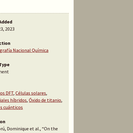
Added
23, 2023
ction
ografía Nacional Química
Type
ment
los DFT
,
Células solares
,
ales híbridos
,
Óxido de titanio
,
s cuánticos
ion
ú, Dominique et al., “On the