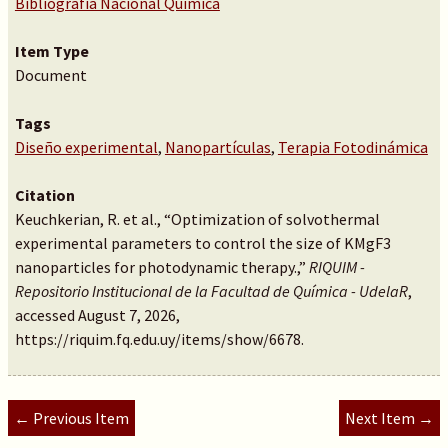
Bibliografía Nacional Química
Item Type
Document
Tags
Diseño experimental
,
Nanopartículas
,
Terapia Fotodinámica
Citation
Keuchkerian, R. et al., “Optimization of solvothermal
experimental parameters to control the size of KMgF3
nanoparticles for photodynamic therapy.,”
RIQUIM -
Repositorio Institucional de la Facultad de Química - UdelaR
,
accessed August 7, 2026,
https://riquim.fq.edu.uy/items/show/6678
.
← Previous Item
Next Item →