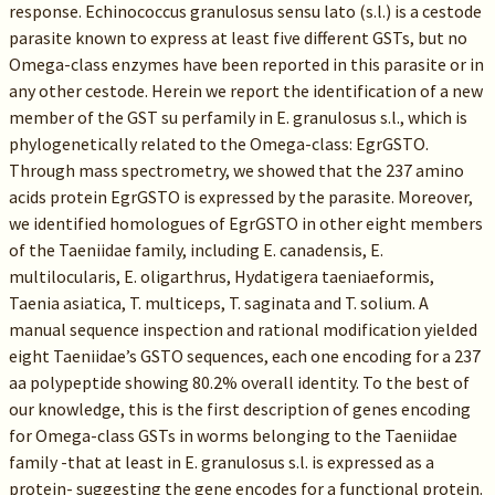
response. Echinococcus granulosus sensu lato (s.l.) is a cestode
parasite known to express at least five different GSTs, but no
Omega-class enzymes have been reported in this parasite or in
any other cestode. Herein we report the identification of a new
member of the GST su perfamily in E. granulosus s.l., which is
phylogenetically related to the Omega-class: EgrGSTO.
Through mass spectrometry, we showed that the 237 amino
acids protein EgrGSTO is expressed by the parasite. Moreover,
we identified homologues of EgrGSTO in other eight members
of the Taeniidae family, including E. canadensis, E.
multilocularis, E. oligarthrus, Hydatigera taeniaeformis,
Taenia asiatica, T. multiceps, T. saginata and T. solium. A
manual sequence inspection and rational modification yielded
eight Taeniidae’s GSTO sequences, each one encoding for a 237
aa polypeptide showing 80.2% overall identity. To the best of
our knowledge, this is the first description of genes encoding
for Omega-class GSTs in worms belonging to the Taeniidae
family -that at least in E. granulosus s.l. is expressed as a
protein- suggesting the gene encodes for a functional protein.