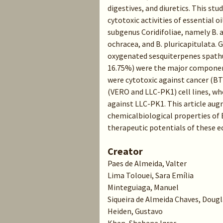
digestives, and diuretics. This s
cytotoxic activities of essential o
subgenus Coridifoliae, namely B. al
ochracea, and B. pluricapitulata.
oxygenated sesquiterpenes spathu
16.75%) were the major components
were cytotoxic against cancer (B
(VERO and LLC-PK1) cell lines, wh
against LLC-PK1. This article au
chemicalbiological properties of 
therapeutic potentials of these e
Creator
Paes de Almeida, Valter
Lima Tolouei, Sara Emília
Minteguiaga, Manuel
Siqueira de Almeida Chaves, Dougl
Heiden, Gustavo