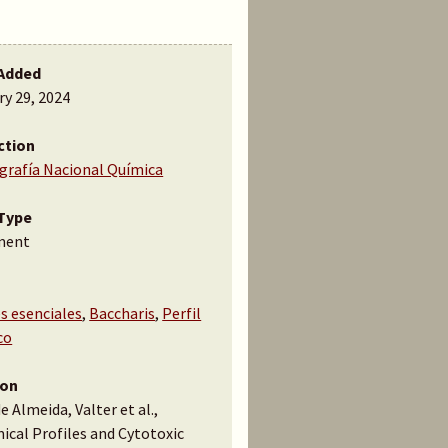
Added
ry 29, 2024
ction
ografía Nacional Química
Type
ment
s esenciales
,
Baccharis
,
Perfil
co
ion
e Almeida, Valter et al.,
ical Profiles and Cytotoxic