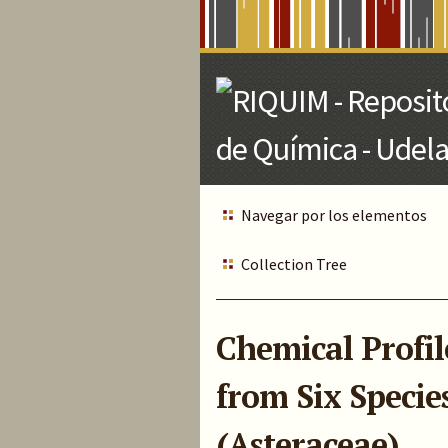
Skip
to
Main
Content
Navegar por los elementos
Collection Tree
Chemical Profile
from Six Specie
(Asteraceae)