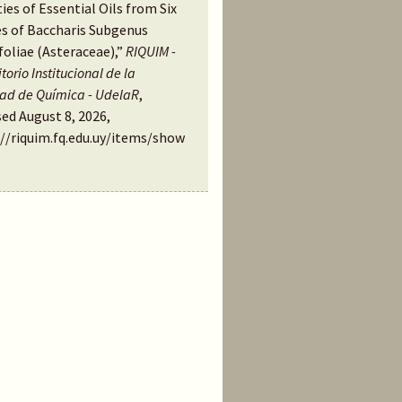
ties of Essential Oils from Six
es of Baccharis Subgenus
foliae (Asteraceae),”
RIQUIM -
torio Institucional de la
tad de Química - UdelaR
,
ed August 8, 2026,
://riquim.fq.edu.uy/items/show