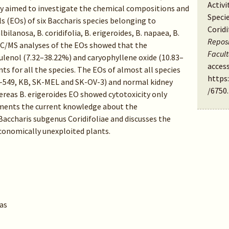
Activi
tudy aimed to investigate the chemical compositions and
Speci
ils (EOs) of six Baccharis species belonging to
Coridi
bilanosa, B. coridifolia, B. erigeroides, B. napaea, B.
Reposi
 GC/MS analyses of the EOs showed that the
Facul
lenol (7.32–38.22%) and caryophyllene oxide (10.83–
access
 for all the species. The EOs of almost all species
https
T-549, KB, SK-MEL and SK-OV-3) and normal kidney
/6750
.
ereas B. erigeroides EO showed cytotoxicity only
gments the current knowledge about the
Baccharis subgenus Coridifoliae and discusses the
conomically unexploited plants.
as