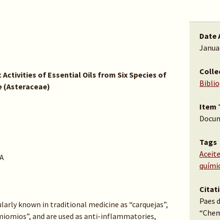
Date 
Janua
Colle
Activities of Essential Oils from Six Species of
Bibli
e (Asteraceae)
Item 
Docu
Tags
Aceite
A
quími
Citat
Paes d
larly known in traditional medicine as “carquejas”,
“Chem
miomios”, and are used as anti-inflammatories,