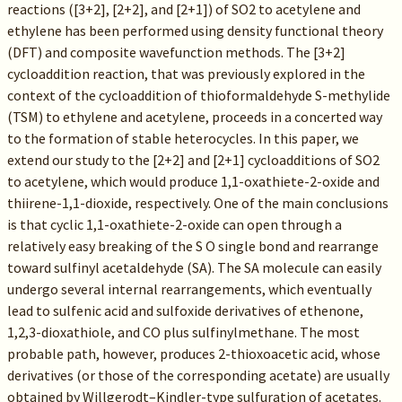
reactions ([3+2], [2+2], and [2+1]) of SO2 to acetylene and
ethylene has been performed using density functional theory
(DFT) and composite wavefunction methods. The [3+2]
cycloaddition reaction, that was previously explored in the
context of the cycloaddition of thioformaldehyde S-methylide
(TSM) to ethylene and acetylene, proceeds in a concerted way
to the formation of stable heterocycles. In this paper, we
extend our study to the [2+2] and [2+1] cycloadditions of SO2
to acetylene, which would produce 1,1-oxathiete-2-oxide and
thiirene-1,1-dioxide, respectively. One of the main conclusions
is that cyclic 1,1-oxathiete-2-oxide can open through a
relatively easy breaking of the S O single bond and rearrange
toward sulfinyl acetaldehyde (SA). The SA molecule can easily
undergo several internal rearrangements, which eventually
lead to sulfenic acid and sulfoxide derivatives of ethenone,
1,2,3-dioxathiole, and CO plus sulfinylmethane. The most
probable path, however, produces 2-thioxoacetic acid, whose
derivatives (or those of the corresponding acetate) are usually
obtained by Willgerodt–Kindler-type sulfuration of acetates.