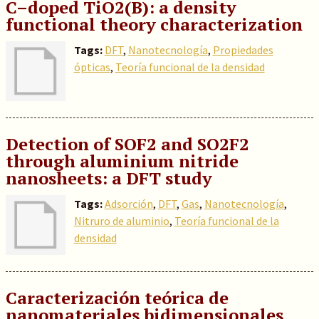
C–doped TiO2(B): a density
functional theory characterization
Tags:
DFT
,
Nanotecnología
,
Propiedades
ópticas
,
Teoría funcional de la densidad
Detection of SOF2 and SO2F2
through aluminium nitride
nanosheets: a DFT study
Tags:
Adsorción
,
DFT
,
Gas
,
Nanotecnología
,
Nitruro de aluminio
,
Teoría funcional de la
densidad
Caracterización teórica de
nanomateriales bidimensionales