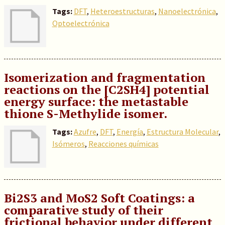
Tags:
DFT
,
Heteroestructuras
,
Nanoelectrónica
,
Optoelectrónica
Isomerization and fragmentation
reactions on the [C2SH4] potential
energy surface: the metastable
thione S-Methylide isomer.
Tags:
Azufre
,
DFT
,
Energía
,
Estructura Molecular
,
Isómeros
,
Reacciones químicas
Bi2S3 and MoS2 Soft Coatings: a
comparative study of their
frictional behavior under different