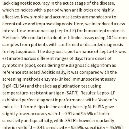
lack diagnostic accuracy in the acute stage of the disease,
which coincides with a period when antibiotics are highly
effective. New simple and accurate tests are mandatory to
decentralize and improve diagnosis. Here, we introduced a new
lateral flow immunoassay (Lepto-LF) for human leptospirosis.
Methods: We conducted a double-blinded assay using 104 serum
samples from patients with confirmed or discarded diagnosis
for leptospirosis. The diagnostic performance of Lepto-LF was
estimated across different ranges of days from onset of
symptoms (dpo), considering the diagnostic algorithm as
reference standard. Additionally, it was compared with the
screening methods enzyme-linked immunosorbent assay
(IgM-ELISA) and the slide agglutination test using
temperature-resistant antigen (SATR). Results: Lepto-LF
exhibited perfect diagnostic performance with a Youden´s
index J = 1 from 6 dpo in the acute phase. IgM-ELISA gave
slightly lower accuracy with J = 0.91 and 95.5% of both
sensitivity and specificity; while SATR showed a markedly
inferior yield (J = 0.41, sensitivity = 95.5%, specificity = 45.5%).