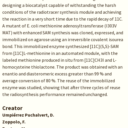
designing a biocatalyst capable of withstanding the harsh
conditions of the radiotracer synthesis module and achieving
the reaction in a very short time due to the rapid decay of 11C.
A mutant of E. coli methionine adenosyltransferase (I303V
MAT) with enhanced SAM synthesis was cloned, expressed, and
immobilized on agarose using an irreversible covalent isourea
bond. This immobilized enzyme synthesized [11C](S,S)-SAM
from [11C]L-methionine in an automated module, with the
labeled methionine produced in situ from [11C]CH3I and L-
homocysteine thiolactone. The product was obtained with an
enantio and diasteromeric excess greater than 99 % and
average conversion of 80 %. The reuse of the immobilized
enzyme was studied, showing that after three cycles of reuse
the radiosynthesis performance remained unchanged.
Creator
Umpiérrez Puchalvert, D.
Zoppolo, F.