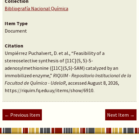
Collection
Bibliografía Nacional Química
Item Type
Document
Citation
Umpiérrez Puchalvert, D. et al., “Feasibility of a
stereoselective synthesis of [11C](S, S)-S-
adenosylmethionine ([11C](S,S)-SAM) catalyzed by an
immobilized enzyme,”
RIQUIM - Repositorio Institucional de la
Facultad de Química - UdelaR
, accessed August 8, 2026,
https://riquim.fq.edu.uy/items/show/6910
.
← Previous Item
Next Item →