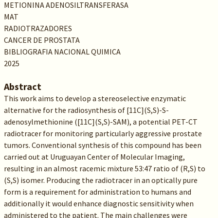
METIONINA ADENOSILTRANSFERASA
MAT
RADIOTRAZADORES
CANCER DE PROSTATA
BIBLIOGRAFIA NACIONAL QUIMICA
2025
Abstract
This work aims to develop a stereoselective enzymatic
alternative for the radiosynthesis of [11C](S,S)-S-
adenosylmethionine ([11C](S,S)-SAM), a potential PET-CT
radiotracer for monitoring particularly aggressive prostate
tumors. Conventional synthesis of this compound has been
carried out at Uruguayan Center of Molecular Imaging,
resulting in an almost racemic mixture 53:47 ratio of (R,S) to
(S,S) isomer. Producing the radiotracer in an optically pure
form is a requirement for administration to humans and
additionally it would enhance diagnostic sensitivity when
administered to the patient. The main challenges were