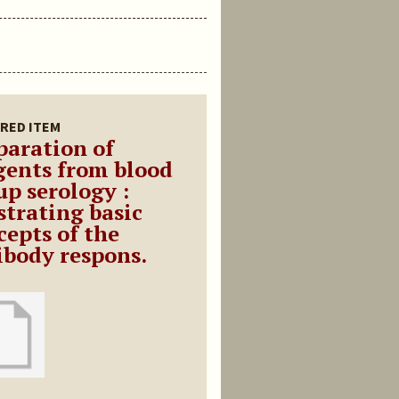
RED ITEM
paration of
gents from blood
up serology :
strating basic
cepts of the
ibody respons.