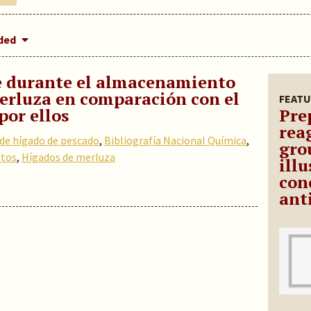
dded
te durante el almacenamiento
merluza en comparación con el
FEATU
por ellos
Pre
rea
 de hígado de pescado
,
Bibliografía Nacional Química
,
gro
ntos
,
Hígados de merluza
illu
con
ant