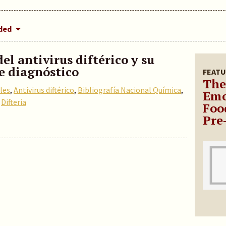
dded
el antivirus diftérico y su
e diagnóstico
FEATU
The
les
,
Antivirus diftérico
,
Bibliografía Nacional Química
,
Emo
,
Difteria
Foo
Pre