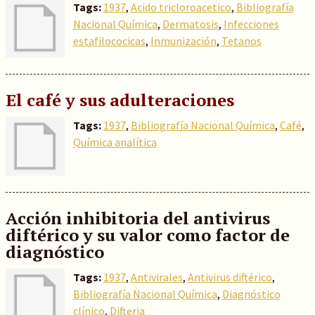
Tags:
1937
,
Acido tricloroacetico
,
Bibliografía
Nacional Química
,
Dermatosis
,
Infecciones
estafilococicas
,
Inmunización
,
Tetanos
El café y sus adulteraciones
Tags:
1937
,
Bibliografía Nacional Química
,
Café
,
Química analítica
Acción inhibitoria del antivirus
diftérico y su valor como factor de
diagnóstico
Tags:
1937
,
Antivirales
,
Antivirus diftérico
,
Bibliografía Nacional Química
,
Diagnóstico
clínico
,
Difteria