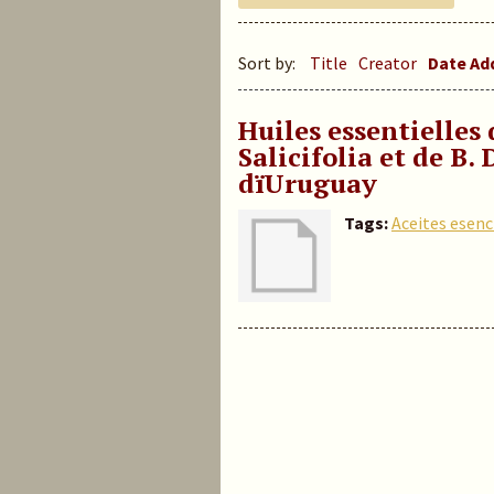
Sort by:
Title
Creator
Date A
Huiles essentielles 
Salicifolia et de B
dïUruguay
Tags:
Aceites esenc