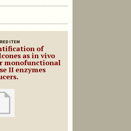
RED ITEM
tification of
lcones as in vivo
er monofunctional
se II enzymes
ucers.