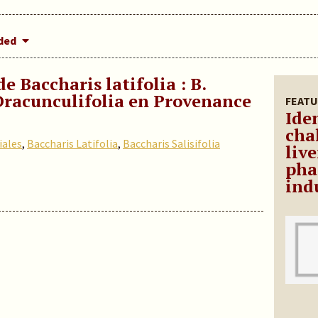
dded
de Baccharis latifolia : B.
. Dracunculifolia en Provenance
FEATU
Iden
cha
iales
,
Baccharis Latifolia
,
Baccharis Salisifolia
liv
pha
ind